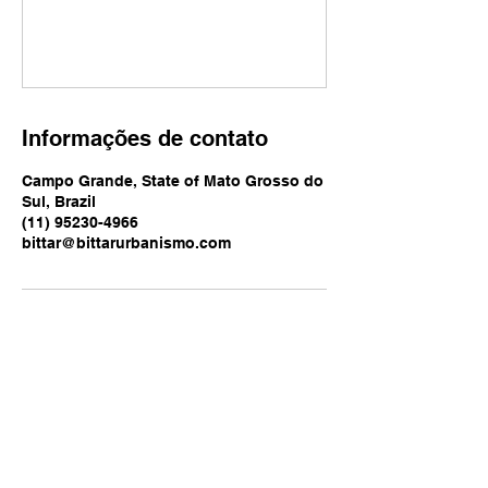
Informações de contato
Campo Grande, State of Mato Grosso do
Sul, Brazil
(11) 95230-4966
bittar@bittarurbanismo.com
(67) 3023-5574
bittar@bittarurbanismo.com
Campo Grande, MS – Brasil