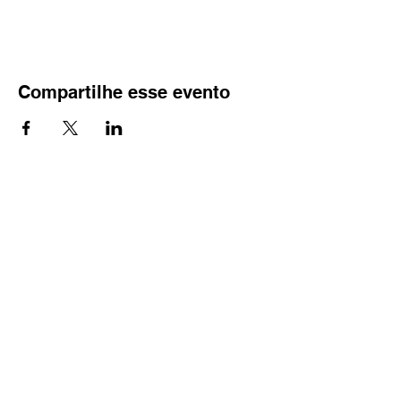
Compartilhe esse evento
(67) 3023-5574
bittar@bittarurbanismo.com
Campo Grande, MS – Brasil
Estruturamos e desenvolvemos projetos
imobiliários,
conectando áreas, capital e
execução.
CRECI : 17657-J | CNAI 34479 |
GPARSOLO